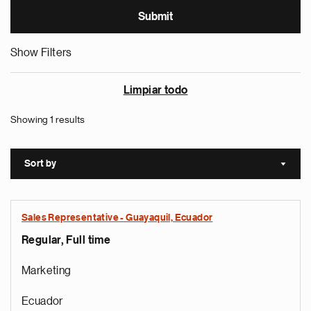
Show Filters
Limpiar todo
Showing 1 results
Sort by
Sort a
Sales Representative - Guayaquil, Ecuador
Regular, Full time
Marketing
Ecuador