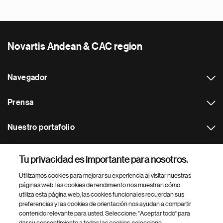
Novartis Andean & CAC region
Navegador
Prensa
Nuestro portafolio
Otras webs
Tu privacidad es importante para nosotros.
Utilizamos cookies para mejorar su experiencia al visitar nuestras
Footer Site Search
páginas web: las cookies de rendimiento nos muestran cómo
utiliza esta página web, las cookies funcionales recuerdan sus
preferencias y las cookies de orientación nos ayudan a compartir
contenido relevante para usted. Seleccione: "Aceptar todo" para
dar su consentimiento a todas las cookies, seleccione