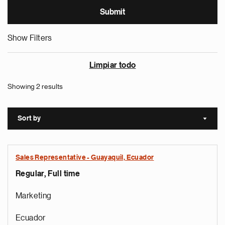
Show Filters
Limpiar todo
Showing 2 results
Sort by
Sort a
Sales Representative - Guayaquil, Ecuador
Regular, Full time
Marketing
Ecuador