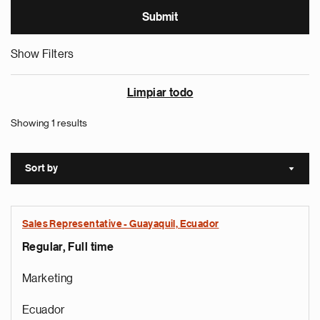
Show Filters
Limpiar todo
Showing 1 results
Sort by
Sort a
Sales Representative - Guayaquil, Ecuador
Regular, Full time
Marketing
Ecuador