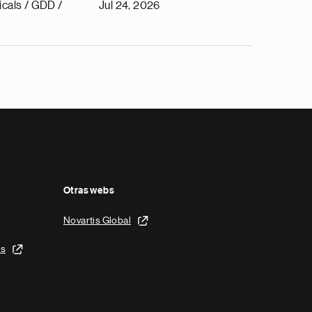
cals / GDD /
Jul 24, 2026
Otras webs
Novartis Global
is