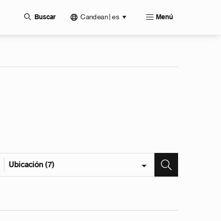
Candean | es
Buscar
Menú
Ubicación (7)