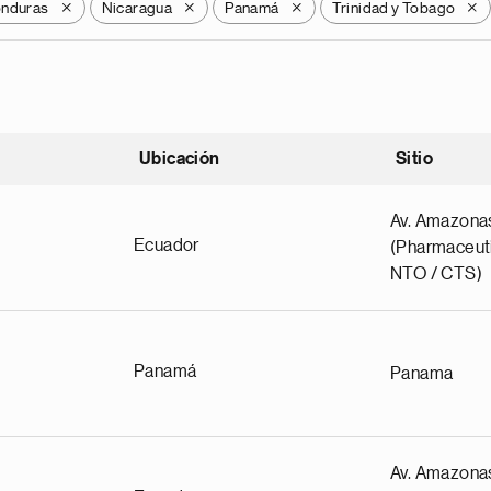
nduras
Nicaragua
Panamá
Trinidad y Tobago
X
X
X
X
Ubicación
Sitio
scendente
Av. Amazona
Ecuador
(Pharmaceuti
NTO / CTS)
Panamá
Panama
Av. Amazona