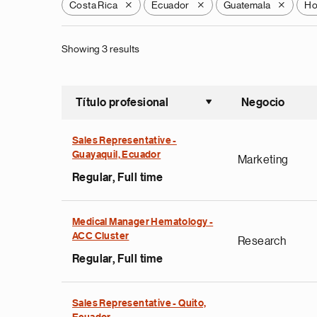
Costa Rica
Ecuador
Guatemala
Ho
X
X
X
Showing 3 results
Título profesional
Negocio
Ordenar a
Sales Representative -
Guayaquil, Ecuador
Marketing
Regular, Full time
Medical Manager Hematology -
ACC Cluster
Research
Regular, Full time
Sales Representative - Quito,