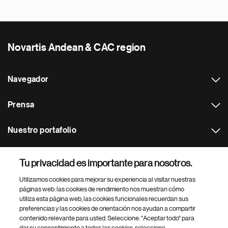
Novartis Andean & CAC region
Navegador
Prensa
Nuestro portafolio
Otras webs
Tu privacidad es importante para nosotros.
Utilizamos cookies para mejorar su experiencia al visitar nuestras
Footer Site Search
páginas web: las cookies de rendimiento nos muestran cómo
utiliza esta página web, las cookies funcionales recuerdan sus
preferencias y las cookies de orientación nos ayudan a compartir
contenido relevante para usted. Seleccione: "Aceptar todo" para
dar su consentimiento a todas las cookies, seleccione