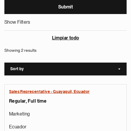
Show Filters
Limpiar todo
Showing 2 results
Sort by
Sort a
Sales Representative - Guayaquil, Ecuador
Regular, Full time
Marketing
Ecuador