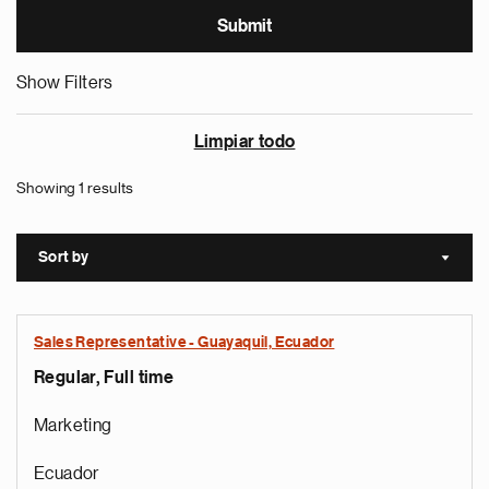
Show Filters
Limpiar todo
Showing 1 results
Sort by
Sort a
Sales Representative - Guayaquil, Ecuador
Regular, Full time
Marketing
Ecuador