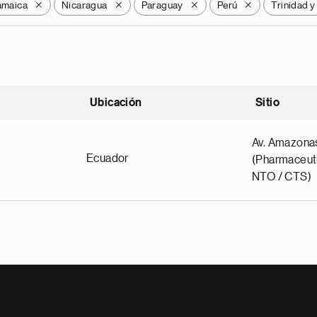
amaica
Nicaragua
Paraguay
Perú
Trinidad 
X
X
X
X
Ubicación
Sitio
scendente
Av. Amazona
Ecuador
(Pharmaceuti
NTO / CTS)