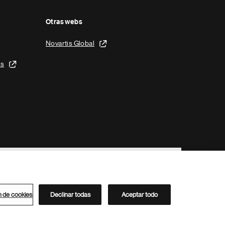
Otras webs
Novartis Global
is
n de cookies
Declinar todas
Aceptar todo
Directorio de Novartis
Este sitio está dirigido al público del clúster ACC