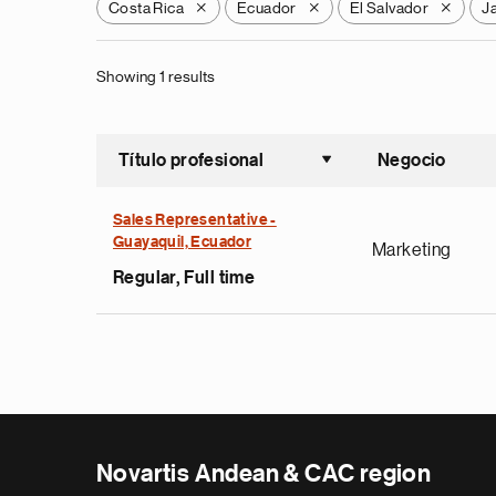
Costa Rica
Ecuador
El Salvador
J
X
X
X
Showing 1 results
Título profesional
Negocio
Ordenar a
Sales Representative -
Guayaquil, Ecuador
Marketing
Regular, Full time
Novartis Andean & CAC region