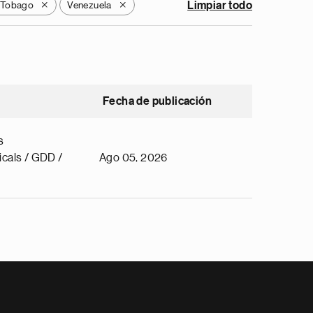
y Tobago
Venezuela
Limpiar todo
X
X
Fecha de publicación
s
cals / GDD /
Ago 05, 2026