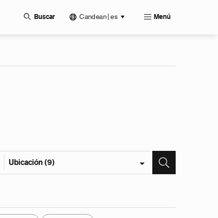
Candean | es
Buscar
Menú
Ubicación (9)