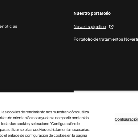
Nuestro portafolio
e noticias
Novartis pipeline
Portafolio de tratamientos Novart
Footer Site Search
b: las cookies de rendimiento nos muestran cómo utiliza
okies de orientación nos ayudan a compartir contenido
Configuració
 todas las cookies, seleccione "Configuración de
para utilizar solo las cookies estrictamente necesarias.
Configuración de cookies
Mapa del sitio
 el enlace de configuración de cookies en la página