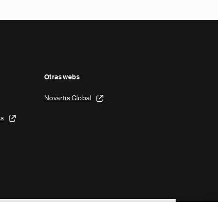
Otras webs
Novartis Global
is