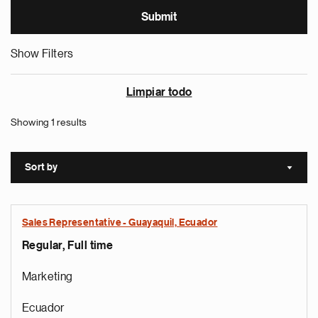
Show Filters
Limpiar todo
Showing 1 results
Sort by
Sort a
Sales Representative - Guayaquil, Ecuador
Regular, Full time
Marketing
Ecuador