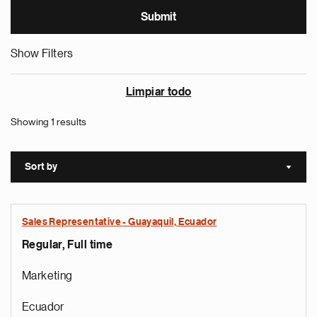
Show Filters
Limpiar todo
Showing 1 results
Sort by
Sort a
Sales Representative - Guayaquil, Ecuador
Regular, Full time
Marketing
Ecuador