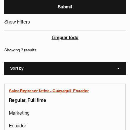
Show Filters
Limpiar todo
Showing 3 results
Sort by
Sort a
Sales Representative - Guayaquil, Ecuador
Regular, Full time
Marketing
Ecuador