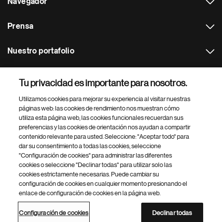
Navegador
Prensa
Nuestro portafolio
Otras webs
Tu privacidad es importante para nosotros.
Utilizamos cookies para mejorar su experiencia al visitar nuestras
Footer Site Search
páginas web: las cookies de rendimiento nos muestran cómo
utiliza esta página web, las cookies funcionales recuerdan sus
preferencias y las cookies de orientación nos ayudan a compartir
contenido relevante para usted. Seleccione: "Aceptar todo" para
dar su consentimiento a todas las cookies, seleccione
"Configuración de cookies" para administrar las diferentes
cookies o seleccione "Declinar todas" para utilizar solo las
cookies estrictamente necesarias. Puede cambiar su
Parte
© 2026 Novartis AG
configuración de cookies en cualquier momento presionando el
inferior
enlace de configuración de cookies en la página web.
Política de privacidad
Términos de uso
Accesibilidad
del
Configuración de cookies
Mapa del sitio
pie
Configuración de cookies
Declinar todas
de