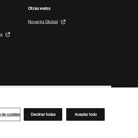
Otras webs
Novartis Global
is
n de cookies
Declinar todas
Aceptar todo
Directorio de Novartis
Este sitio está dirigido al público del clúster ACC