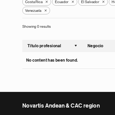
Costa Rica
Ecuador
El Salvador
H
X
X
X
Venezuela
X
Showing 0 results
Título profesional
Negocio
Ordenar a
No content has been found.
Novartis Andean & CAC region