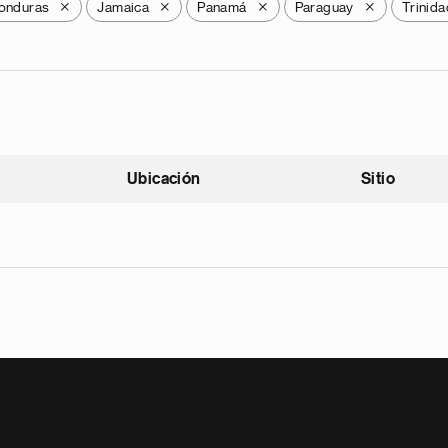
onduras
Jamaica
Panamá
Paraguay
Trinid
X
X
X
X
Ubicación
Sitio
scendente