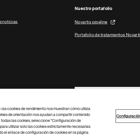
Nuestro portafolio
e noticias
Novartis pipeline
Portafolio de tratamientos Novart
Footer Site Search
b: las cookies de rendimiento nos muestran cómo utiliza
okies de orientación nos ayudan a compartir contenido
Configuració
 todas las cookies, seleccione "Configuración de
para utilizar solo las cookies estrictamente necesarias.
Configuración de cookies
Mapa del sitio
 el enlace de configuración de cookies en la página