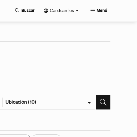
Candean | es
Buscar
Menú
Ubicación (10)