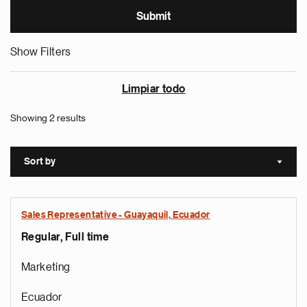
Show Filters
Limpiar todo
Showing 2 results
Sort by
Sort a
Sales Representative - Guayaquil, Ecuador
Regular, Full time
Marketing
Ecuador