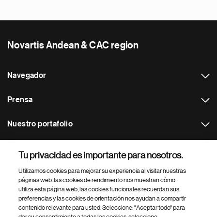
Novartis Andean & CAC region
Navegador
Prensa
Nuestro portafolio
Otras webs
Tu privacidad es importante para nosotros.
Utilizamos cookies para mejorar su experiencia al visitar nuestras
Footer Site Search
páginas web: las cookies de rendimiento nos muestran cómo
utiliza esta página web, las cookies funcionales recuerdan sus
preferencias y las cookies de orientación nos ayudan a compartir
contenido relevante para usted. Seleccione: "Aceptar todo" para
dar su consentimiento a todas las cookies, seleccione