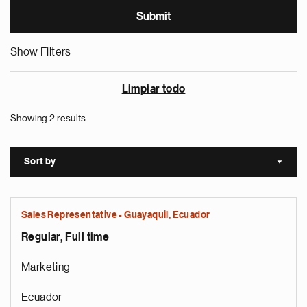
Show Filters
Limpiar todo
Showing 2 results
Sort by
Sort a
Sales Representative - Guayaquil, Ecuador
Regular, Full time
Marketing
Ecuador