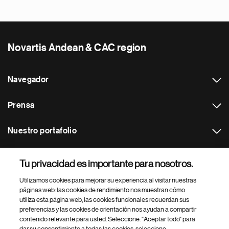
Novartis Andean & CAC region
Navegador
Prensa
Nuestro portafolio
Otras webs
Tu privacidad es importante para nosotros.
Utilizamos cookies para mejorar su experiencia al visitar nuestras
Footer Site Search
páginas web: las cookies de rendimiento nos muestran cómo
utiliza esta página web, las cookies funcionales recuerdan sus
preferencias y las cookies de orientación nos ayudan a compartir
contenido relevante para usted. Seleccione: "Aceptar todo" para
dar su consentimiento a todas las cookies, seleccione