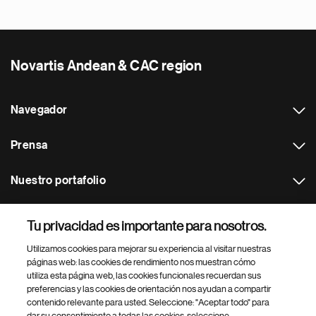
Novartis Andean & CAC region
Navegador
Prensa
Nuestro portafolio
Otras webs
Tu privacidad es importante para nosotros.
Utilizamos cookies para mejorar su experiencia al visitar nuestras
Footer Site Search
páginas web: las cookies de rendimiento nos muestran cómo
utiliza esta página web, las cookies funcionales recuerdan sus
preferencias y las cookies de orientación nos ayudan a compartir
contenido relevante para usted. Seleccione: "Aceptar todo" para
dar su consentimiento a todas las cookies, seleccione