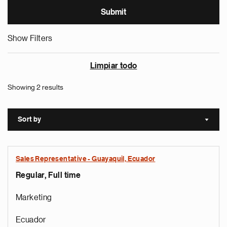
Show Filters
Limpiar todo
Showing 2 results
Sort by
Sort a
Sales Representative - Guayaquil, Ecuador
Regular, Full time
Marketing
Ecuador