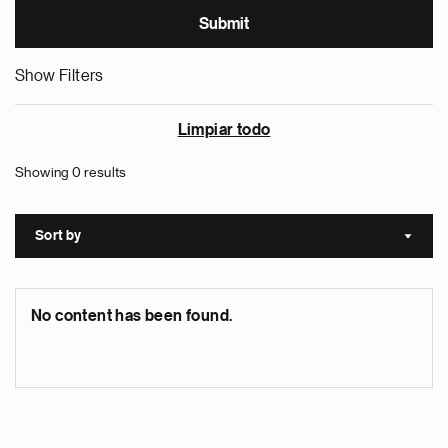
Show Filters
Limpiar todo
Showing 0 results
Sort by
Sort a
No content has been found.