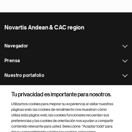
Novartis Andean & CAC region
Navegador
Prensa
Nuestro portafolio
Otras webs
Tu privacidad es importante para nosotros.
Utilizamos cookies para mejorar su experiencia al visitar nuestras
Footer Site Search
páginas web: las cookies de rendimiento nos muestran cómo
utiliza esta página web, las cookies funcionales recuerdan sus
preferencias y las cookies de orientación nos ayudan a compartir
contenido relevante para usted. Seleccione: "Aceptar todo" para
dar su consentimiento a todas las cookies, seleccione