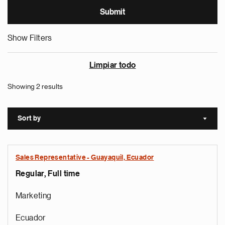
Show Filters
Limpiar todo
Showing 2 results
Sort by
Sort a
Sales Representative - Guayaquil, Ecuador
Regular, Full time
Marketing
Ecuador