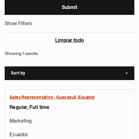
Show Filters
Limpiar todo
Showing 1 results
Sort by
Sort a
Sales Representative - Guayaquil, Ecuador
Regular, Full time
Marketing
Ecuador