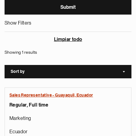
Show Filters
Limpiar todo
Showing 1 results
Sort by
Sort a
Sales Representative - Guayaquil, Ecuador
Regular, Full time
Marketing
Ecuador