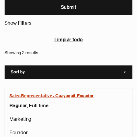
Show Filters
Limpiar todo
Showing 2 results
Sort by
Sort a
Sales Representative - Guayaquil, Ecuador
Regular, Full time
Marketing
Ecuador