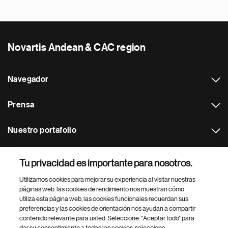
Novartis Andean & CAC region
Navegador
Prensa
Nuestro portafolio
Otras webs
Tu privacidad es importante para nosotros.
Utilizamos cookies para mejorar su experiencia al visitar nuestras
Footer Site Search
páginas web: las cookies de rendimiento nos muestran cómo
utiliza esta página web, las cookies funcionales recuerdan sus
preferencias y las cookies de orientación nos ayudan a compartir
contenido relevante para usted. Seleccione: "Aceptar todo" para
dar su consentimiento a todas las cookies, seleccione