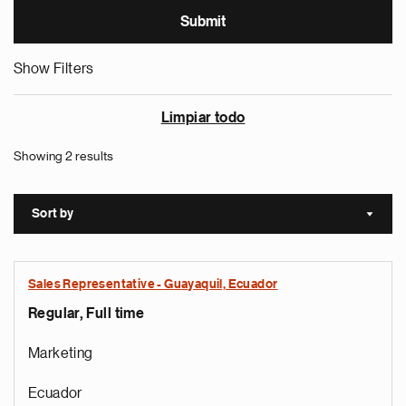
Show Filters
Limpiar todo
Showing 2 results
Sort by
Sort a
Sales Representative - Guayaquil, Ecuador
Regular, Full time
Marketing
Ecuador