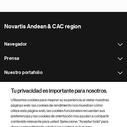
Novartis Andean & CAC region
Navegador
Prensa
Nuestro portafolio
Otras webs
Tu privacidad es importante para nosotros.
Utilizamos cookies para mejorar su experiencia al visitar nuestras
Footer Site Search
páginas web: las cookies de rendimiento nos muestran cómo
utiliza esta página web, las cookies funcionales recuerdan sus
preferencias y las cookies de orientación nos ayudan a compartir
contenido relevante para usted. Seleccione: "Aceptar todo" para
dar su consentimiento a todas las cookies, seleccione