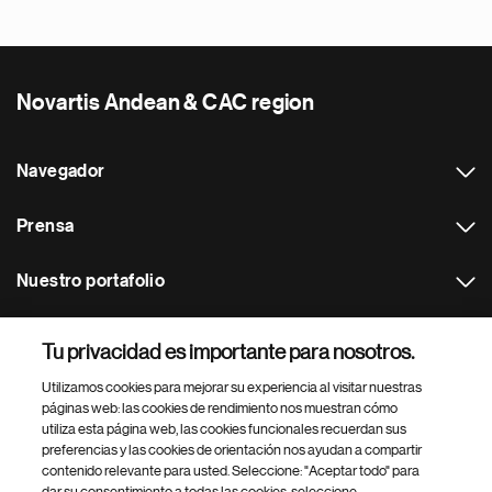
Novartis Andean & CAC region
Navegador
Prensa
Nuestro portafolio
Otras webs
Tu privacidad es importante para nosotros.
Utilizamos cookies para mejorar su experiencia al visitar nuestras
Footer Site Search
páginas web: las cookies de rendimiento nos muestran cómo
utiliza esta página web, las cookies funcionales recuerdan sus
preferencias y las cookies de orientación nos ayudan a compartir
contenido relevante para usted. Seleccione: "Aceptar todo" para
dar su consentimiento a todas las cookies, seleccione