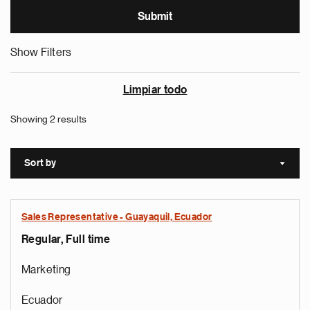
Show Filters
Limpiar todo
Showing 2 results
Sort by
Sort a
Sales Representative - Guayaquil, Ecuador
Regular, Full time
Marketing
Ecuador