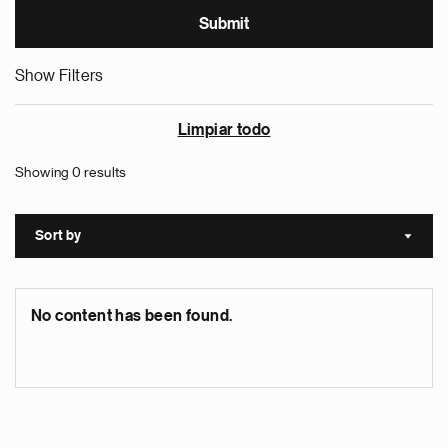
Show Filters
Limpiar todo
Showing 0 results
Sort by
Sort a
No content has been found.