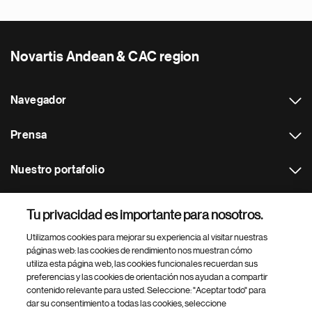
Novartis Andean & CAC region
Navegador
Prensa
Nuestro portafolio
Otras webs
Tu privacidad es importante para nosotros.
Utilizamos cookies para mejorar su experiencia al visitar nuestras
Footer Site Search
páginas web: las cookies de rendimiento nos muestran cómo
utiliza esta página web, las cookies funcionales recuerdan sus
preferencias y las cookies de orientación nos ayudan a compartir
contenido relevante para usted. Seleccione: "Aceptar todo" para
dar su consentimiento a todas las cookies, seleccione