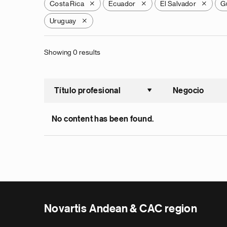
Costa Rica
Ecuador
El Salvador
G
X
X
X
Uruguay
X
Showing 0 results
Título profesional
Negocio
Ordenar a
No content has been found.
Novartis Andean & CAC region