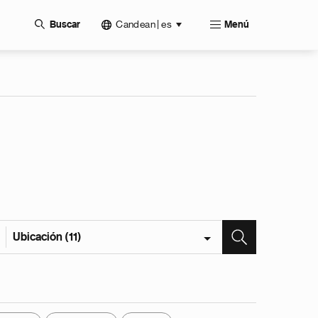
Candean | es
Buscar
Menú
Ubicación (11)