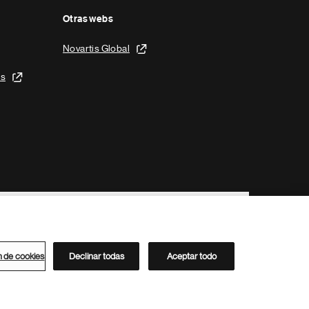
Otras webs
Novartis Global
is
n de cookies
Declinar todas
Aceptar todo
Directorio de Novartis
Este sitio está dirigido al público del clúster ACC