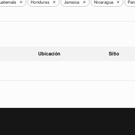
uatemala
Honduras
Jamaica
Nicaragua
Pa
X
X
X
X
Ubicación
Sitio
scendente