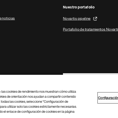
Nuestro portafolio
e noticias
Novartis pipeline
Portafolio de tratamientos Novart
Footer Site Search
b: las cookies de rendimiento nos muestran cómo utiliza
okies de orientación nos ayudan a compartir contenido
Configuració
 todas las cookies, seleccione "Configuración de
para utilizar solo las cookies estrictamente necesarias.
Configuración de cookies
Mapa del sitio
 el enlace de configuración de cookies en la página