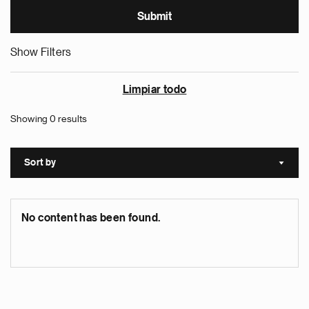
Show Filters
Limpiar todo
Showing 0 results
Sort by
Sort a
No content has been found.