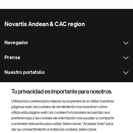
Novartis Andean & CAC region
Navegador
Prensa
Nuestro portafolio
Otras webs
Tu privacidad es importante para nosotros.
Utilizamos cookies para mejorar su experiencia al visitar nuestras
Footer Site Search
páginas web: las cookies de rendimiento nos muestran cómo
utiliza esta página web, las cookies funcionales recuerdan sus
preferencias y las cookies de orientación nos ayudan a compartir
contenido relevante para usted. Seleccione: "Aceptar todo" para
dar su consentimiento a todas las cookies, seleccione