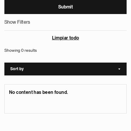
Show Filters
Limpiar todo
Showing 0 results
Sort by
Sort a
No content has been found.