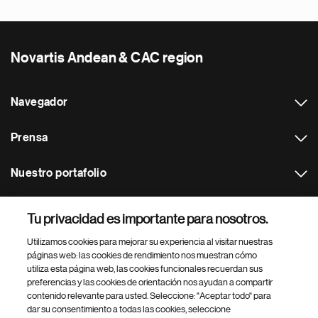
Novartis Andean & CAC region
Navegador
Prensa
Nuestro portafolio
Otras webs
Tu privacidad es importante para nosotros.
Utilizamos cookies para mejorar su experiencia al visitar nuestras
Footer Site Search
páginas web: las cookies de rendimiento nos muestran cómo
utiliza esta página web, las cookies funcionales recuerdan sus
preferencias y las cookies de orientación nos ayudan a compartir
contenido relevante para usted. Seleccione: "Aceptar todo" para
dar su consentimiento a todas las cookies, seleccione