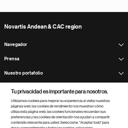
Novartis Andean & CAC region
Navegador
Prensa
Nuestro portafolio
Otras webs
Tu privacidad es importante para nosotros.
Utilizamos cookies para mejorar su experiencia al visitar nuestras
Footer Site Search
páginas web: las cookies de rendimiento nos muestran cómo
utiliza esta página web, las cookies funcionales recuerdan sus
preferencias y las cookies de orientación nos ayudan a compartir
contenido relevante para usted. Seleccione: "Aceptar todo" para
dar su consentimiento a todas las cookies, seleccione