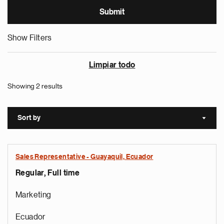
Show Filters
Limpiar todo
Showing 2 results
Sort by
Sort a
Sales Representative - Guayaquil, Ecuador
Regular, Full time
Marketing
Ecuador