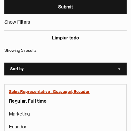
Show Filters
Limpiar todo
Showing 3 results
Sort by
Sort a
Sales Representative - Guayaquil, Ecuador
Regular, Full time
Marketing
Ecuador