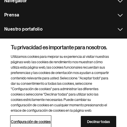
Navegador
Prensa
Nuestro portafolio
Otras webs
Tu privacidad es importante para nosotros.
Utilizamos cookies para mejorar su experiencia al visitar nuestras
Footer Site Search
páginas web: las cookies de rendimiento nos muestran cómo
utiliza esta página web, las cookies funcionales recuerdan sus
preferencias y las cookies de orientación nos ayudan a compartir
contenido relevante para usted. Seleccione: "Aceptar todo" para
dar su consentimiento a todas las cookies, seleccione
"Configuración de cookies" para administrar las diferentes
cookies o seleccione "Declinar todas" para utilizar solo las
cookies estrictamente necesarias. Puede cambiar su
Parte
© 2026 Novartis AG
configuración de cookies en cualquier momento presionando el
inferior
enlace de configuración de cookies en la página web.
Política de privacidad
Términos de uso
Accesibilidad
del
Configuración de cookies
Mapa del sitio
pie
Configuración de cookies
Declinar todas
de