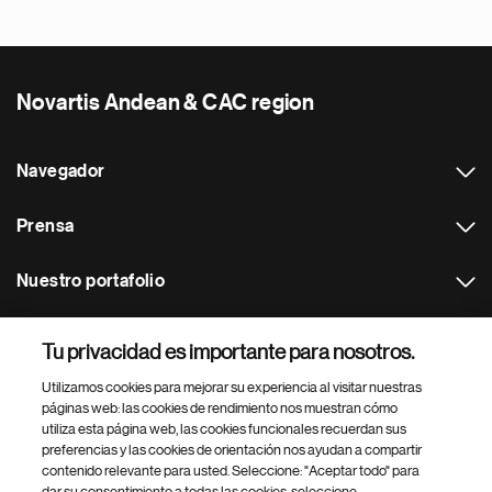
Novartis Andean & CAC region
Navegador
Prensa
Nuestro portafolio
Otras webs
Tu privacidad es importante para nosotros.
Utilizamos cookies para mejorar su experiencia al visitar nuestras
Footer Site Search
páginas web: las cookies de rendimiento nos muestran cómo
utiliza esta página web, las cookies funcionales recuerdan sus
preferencias y las cookies de orientación nos ayudan a compartir
contenido relevante para usted. Seleccione: "Aceptar todo" para
dar su consentimiento a todas las cookies, seleccione