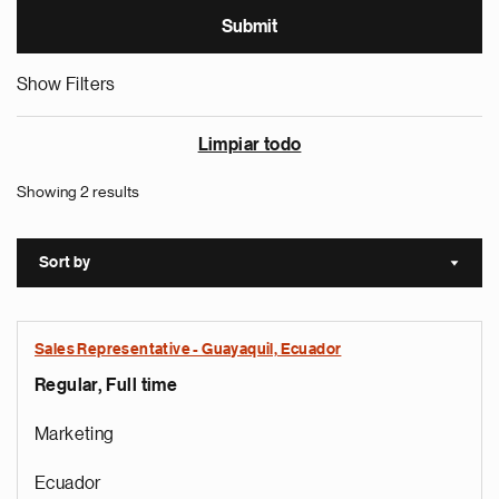
Show Filters
Limpiar todo
Showing 2 results
Sort by
Sort a
Sales Representative - Guayaquil, Ecuador
Regular, Full time
Marketing
Ecuador