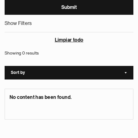
Show Filters
Limpiar todo
Showing 0 results
Sort by
Sort a
No content has been found.