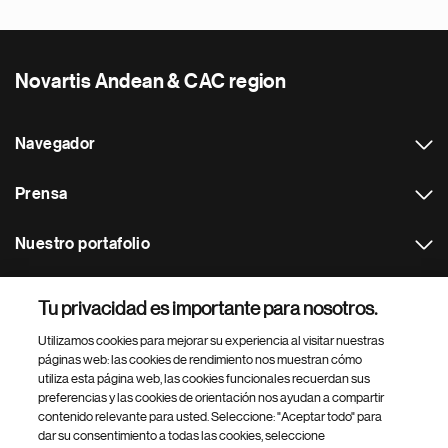
Novartis Andean & CAC region
Navegador
Prensa
Nuestro portafolio
Otras webs
Tu privacidad es importante para nosotros.
Utilizamos cookies para mejorar su experiencia al visitar nuestras
Footer Site Search
páginas web: las cookies de rendimiento nos muestran cómo
utiliza esta página web, las cookies funcionales recuerdan sus
preferencias y las cookies de orientación nos ayudan a compartir
contenido relevante para usted. Seleccione: "Aceptar todo" para
dar su consentimiento a todas las cookies, seleccione