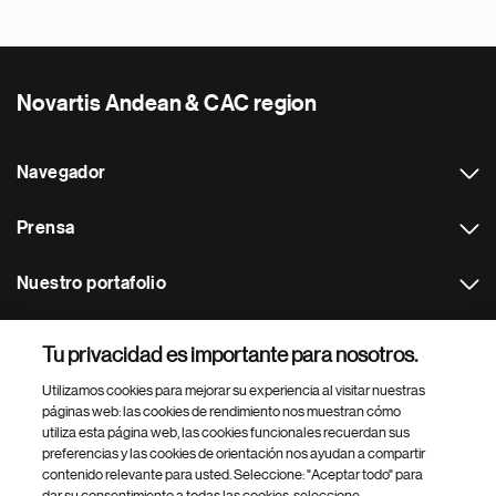
Novartis Andean & CAC region
Navegador
Prensa
Nuestro portafolio
Otras webs
Tu privacidad es importante para nosotros.
Utilizamos cookies para mejorar su experiencia al visitar nuestras
Footer Site Search
páginas web: las cookies de rendimiento nos muestran cómo
utiliza esta página web, las cookies funcionales recuerdan sus
preferencias y las cookies de orientación nos ayudan a compartir
contenido relevante para usted. Seleccione: "Aceptar todo" para
dar su consentimiento a todas las cookies, seleccione