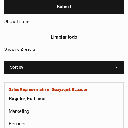
Show Filters
Limpiar todo
Showing 2 results
Sort by
Sort a
Sales Representative - Guayaquil, Ecuador
Regular, Full time
Marketing
Ecuador