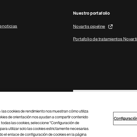
Nuestro portafolio
e noticias
Novartis pipeline
Portafolio de tratamientos Novart
Footer Site Search
b: las cookies de rendimiento nos muestran cómo utiliza
okies de orientación nos ayudan a compartir contenido
Configuració
 todas las cookies, seleccione "Configuración de
para utilizar solo las cookies estrictamente necesarias.
Configuración de cookies
Mapa del sitio
 el enlace de configuración de cookies en la página