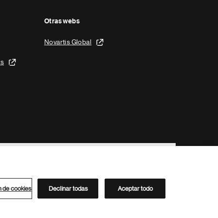
Otras webs
Novartis Global
is
n de cookies
Declinar todas
Aceptar todo
Directorio de Novartis
Este sitio está dirigido al público del clúster ACC