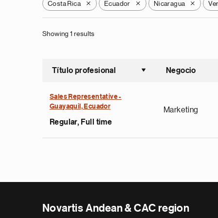
Costa Rica
Ecuador
Nicaragua
Ve
X
X
X
Showing 1 results
Título profesional
Negocio
Ordenar a
Sales Representative -
Guayaquil, Ecuador
Marketing
Regular, Full time
Novartis Andean & CAC region