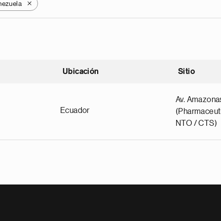
nezuela
X
Ubicación
Sitio
scendente
Av. Amazona
Ecuador
(Pharmaceuti
NTO / CTS)