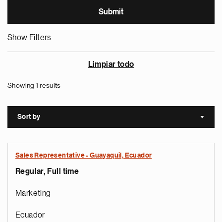
Show Filters
Limpiar todo
Showing 1 results
Sort by
Sort a
Sales Representative - Guayaquil, Ecuador
Regular, Full time
Marketing
Ecuador