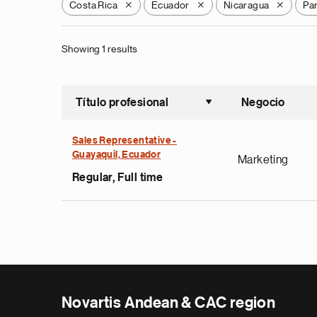
Costa Rica
Ecuador
Nicaragua
Pa
X
X
X
Showing 1 results
Título profesional
Negocio
Ordenar a
Sales Representative -
Guayaquil, Ecuador
Marketing
Regular, Full time
Novartis Andean & CAC region