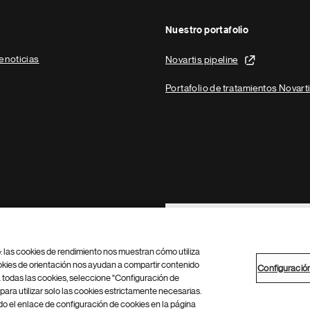
Nuestro portafolio
e noticias
Novartis pipeline
Portafolio de tratamientos Novart
Footer Site Search
b: las cookies de rendimiento nos muestran cómo utiliza
okies de orientación nos ayudan a compartir contenido
Configuració
 todas las cookies, seleccione "Configuración de
para utilizar solo las cookies estrictamente necesarias.
Configuración de cookies
Mapa del sitio
 el enlace de configuración de cookies en la página