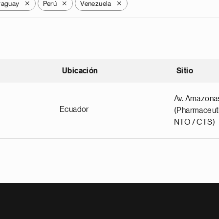
raguay
Perú
Venezuela
X
X
X
Ubicación
Sitio
scendente
Av. Amazona
Ecuador
(Pharmaceuti
NTO / CTS)