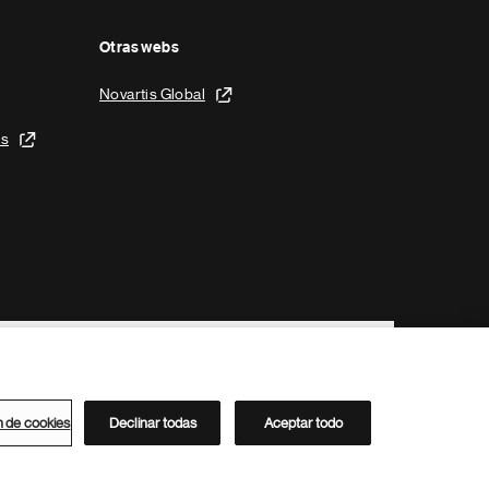
Otras webs
Novartis Global
is
n de cookies
Declinar todas
Aceptar todo
Directorio de Novartis
Este sitio está dirigido al público del clúster ACC