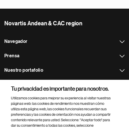
Novartis Andean & CAC region
Navegador
Prensa
Nuestro portafolio
Otras webs
Tu privacidad es importante para nosotros.
Utilizamos cookies para mejorar su experiencia al visitar nuestras
Footer Site Search
páginas web: las cookies de rendimiento nos muestran cómo
utiliza esta página web, las cookies funcionales recuerdan sus
preferencias y las cookies de orientación nos ayudan a compartir
contenido relevante para usted. Seleccione: "Aceptar todo" para
dar su consentimiento a todas las cookies, seleccione