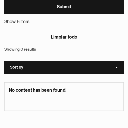
Show Filters
Limpiar todo
Showing 0 results
Sort by
Sort a
No content has been found.