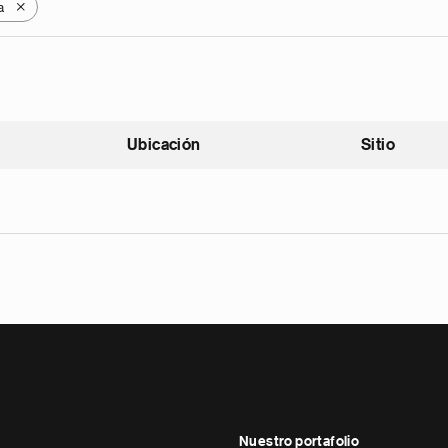
a
X
Ubicación
Sitio
scendente
Nuestro portafolio