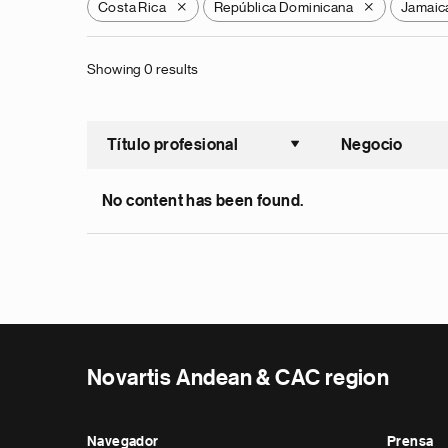
Costa Rica
República Dominicana
Jamaic
X
X
Showing 0 results
Título profesional
Negocio
Ordenar a
No content has been found.
Novartis Andean & CAC region
Navegador
Prensa