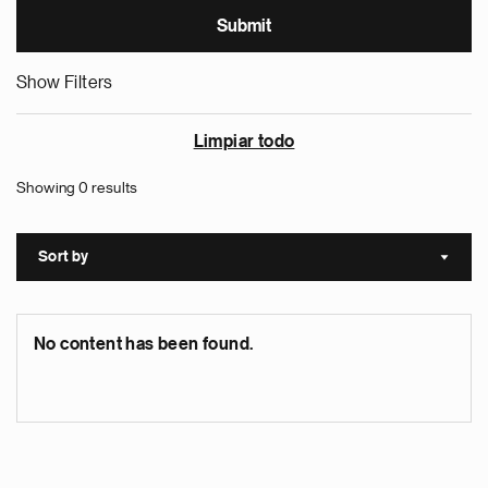
Show Filters
Limpiar todo
Showing 0 results
Sort by
Sort a
No content has been found.