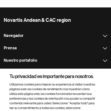
Novartis Andean & CAC region
Navegador
Prensa
Nuestro portafolio
Otras webs
Tu privacidad es importante para nosotros.
Utilizamos cookies para mejorar su experiencia al visitar nuestras
Footer Site Search
páginas web: las cookies de rendimiento nos muestran cómo
utiliza esta página web, las cookies funcionales recuerdan sus
preferencias y las cookies de orientación nos ayudan a compartir
contenido relevante para usted. Seleccione: "Aceptar todo" para
dar su consentimiento a todas las cookies, seleccione