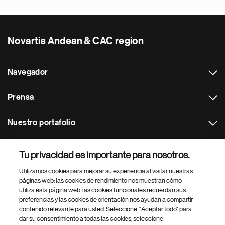
Novartis Andean & CAC region
Navegador
Prensa
Nuestro portafolio
Otras webs
Tu privacidad es importante para nosotros.
Utilizamos cookies para mejorar su experiencia al visitar nuestras
Footer Site Search
páginas web: las cookies de rendimiento nos muestran cómo
utiliza esta página web, las cookies funcionales recuerdan sus
preferencias y las cookies de orientación nos ayudan a compartir
contenido relevante para usted. Seleccione: "Aceptar todo" para
dar su consentimiento a todas las cookies, seleccione