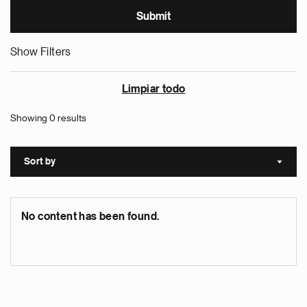
Show Filters
Limpiar todo
Showing 0 results
Sort by
Sort a
No content has been found.