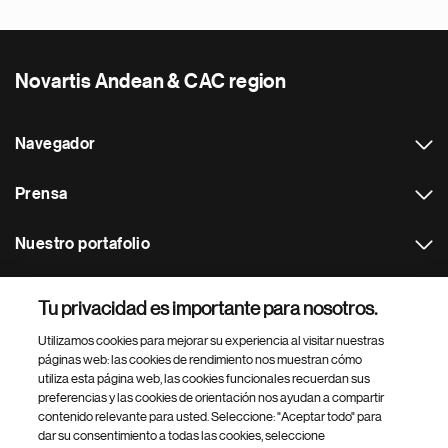
Novartis Andean & CAC region
Navegador
Prensa
Nuestro portafolio
Otras webs
Tu privacidad es importante para nosotros.
Utilizamos cookies para mejorar su experiencia al visitar nuestras
Footer Site Search
páginas web: las cookies de rendimiento nos muestran cómo
utiliza esta página web, las cookies funcionales recuerdan sus
preferencias y las cookies de orientación nos ayudan a compartir
contenido relevante para usted. Seleccione: "Aceptar todo" para
dar su consentimiento a todas las cookies, seleccione