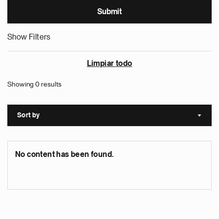
Show Filters
Limpiar todo
Showing 0 results
Sort by
Sort a
No content has been found.