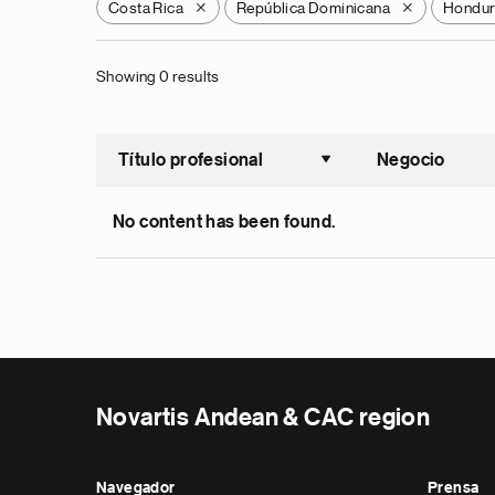
Costa Rica
República Dominicana
Hondur
X
X
Showing 0 results
Título profesional
Negocio
Ordenar a
No content has been found.
Novartis Andean & CAC region
Navegador
Prensa