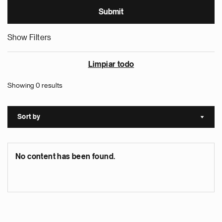
Show Filters
Limpiar todo
Showing 0 results
Sort by
Sort a
No content has been found.