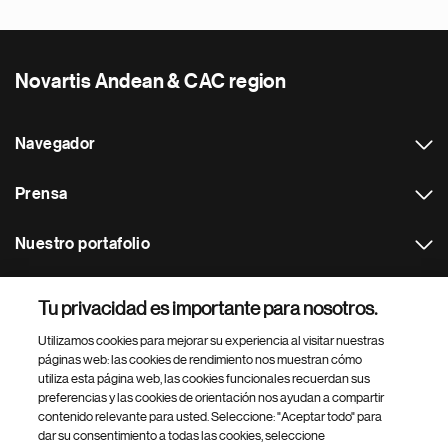
Novartis Andean & CAC region
Navegador
Prensa
Nuestro portafolio
Otras webs
Tu privacidad es importante para nosotros.
Utilizamos cookies para mejorar su experiencia al visitar nuestras
Footer Site Search
páginas web: las cookies de rendimiento nos muestran cómo
utiliza esta página web, las cookies funcionales recuerdan sus
preferencias y las cookies de orientación nos ayudan a compartir
contenido relevante para usted. Seleccione: "Aceptar todo" para
dar su consentimiento a todas las cookies, seleccione