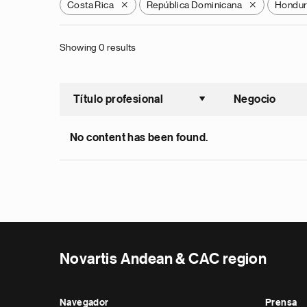
Costa Rica
República Dominicana
Hondur
X
X
Showing 0 results
Título profesional
Negocio
Ordenar a
No content has been found.
Novartis Andean & CAC region
Navegador
Prensa