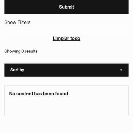
Show Filters
Limpiar todo
Showing 0 results
Sort by
Sort a
No content has been found.