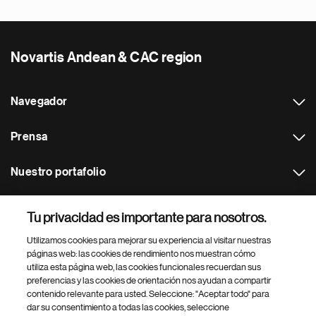
Novartis Andean & CAC region
Navegador
Prensa
Nuestro portafolio
Otras webs
Tu privacidad es importante para nosotros.
Utilizamos cookies para mejorar su experiencia al visitar nuestras
Footer Site Search
páginas web: las cookies de rendimiento nos muestran cómo
utiliza esta página web, las cookies funcionales recuerdan sus
preferencias y las cookies de orientación nos ayudan a compartir
contenido relevante para usted. Seleccione: "Aceptar todo" para
dar su consentimiento a todas las cookies, seleccione