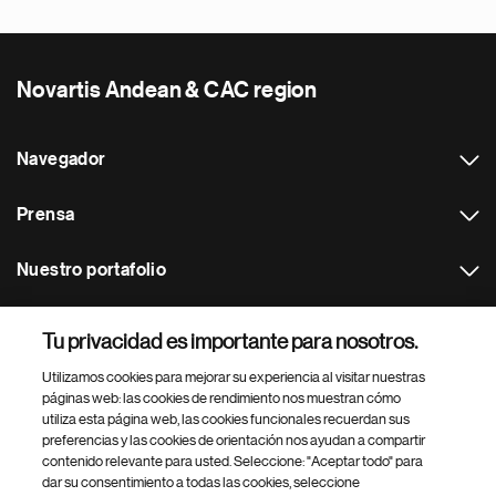
Novartis Andean & CAC region
Navegador
Prensa
Nuestro portafolio
Otras webs
Tu privacidad es importante para nosotros.
Utilizamos cookies para mejorar su experiencia al visitar nuestras
Footer Site Search
páginas web: las cookies de rendimiento nos muestran cómo
utiliza esta página web, las cookies funcionales recuerdan sus
preferencias y las cookies de orientación nos ayudan a compartir
contenido relevante para usted. Seleccione: "Aceptar todo" para
dar su consentimiento a todas las cookies, seleccione