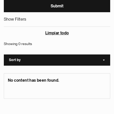
Show Filters
Limpiar todo
Showing 0 results
Sort by
Sort a
No content has been found.