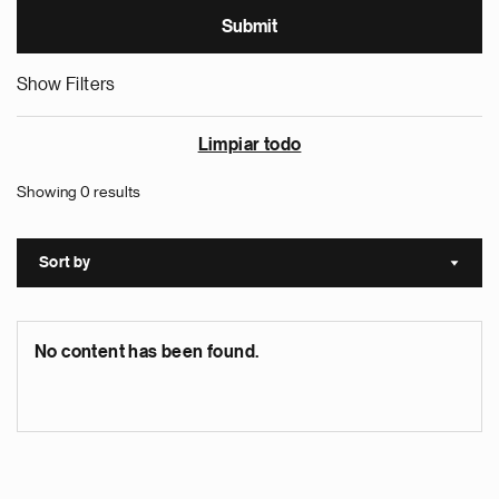
Show Filters
Limpiar todo
Showing 0 results
Sort by
Sort a
No content has been found.