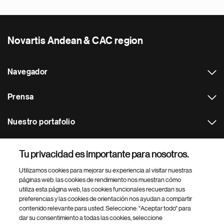
Novartis Andean & CAC region
Navegador
Prensa
Nuestro portafolio
Otras webs
Tu privacidad es importante para nosotros.
Utilizamos cookies para mejorar su experiencia al visitar nuestras
Footer Site Search
páginas web: las cookies de rendimiento nos muestran cómo
utiliza esta página web, las cookies funcionales recuerdan sus
preferencias y las cookies de orientación nos ayudan a compartir
contenido relevante para usted. Seleccione: "Aceptar todo" para
dar su consentimiento a todas las cookies, seleccione