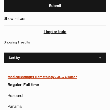
Show Filters
Limpiar todo
Showing 1 results
Sort by
Sort a
Medical Manager Hematology - ACC Cluster
Regular, Full time
Research
Panamá