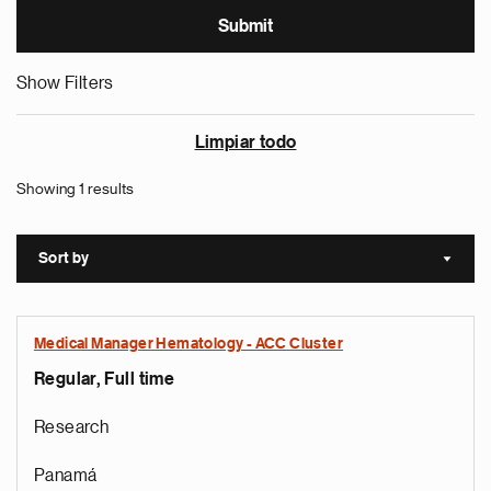
Show Filters
Limpiar todo
Showing 1 results
Sort by
Sort a
Medical Manager Hematology - ACC Cluster
Regular, Full time
Research
Panamá