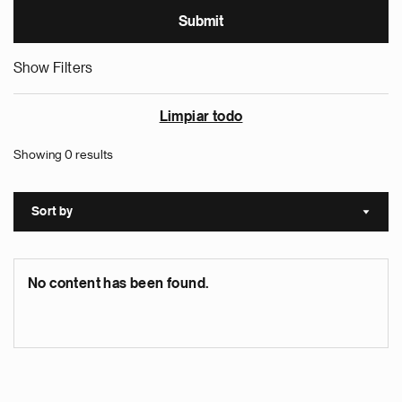
Show Filters
Limpiar todo
Showing 0 results
Sort by
Sort a
No content has been found.