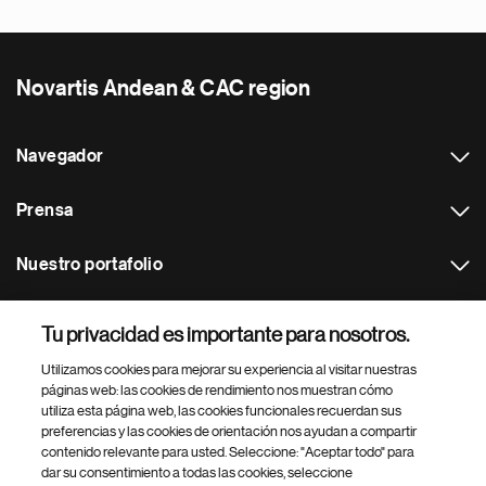
Novartis Andean & CAC region
Navegador
Prensa
Nuestro portafolio
Otras webs
Tu privacidad es importante para nosotros.
Utilizamos cookies para mejorar su experiencia al visitar nuestras
Footer Site Search
páginas web: las cookies de rendimiento nos muestran cómo
utiliza esta página web, las cookies funcionales recuerdan sus
preferencias y las cookies de orientación nos ayudan a compartir
contenido relevante para usted. Seleccione: "Aceptar todo" para
dar su consentimiento a todas las cookies, seleccione