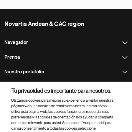
Novartis Andean & CAC region
Navegador
Prensa
Nuestro portafolio
Otras webs
Tu privacidad es importante para nosotros.
Utilizamos cookies para mejorar su experiencia al visitar nuestras
Footer Site Search
páginas web: las cookies de rendimiento nos muestran cómo
utiliza esta página web, las cookies funcionales recuerdan sus
preferencias y las cookies de orientación nos ayudan a compartir
contenido relevante para usted. Seleccione: "Aceptar todo" para
dar su consentimiento a todas las cookies, seleccione