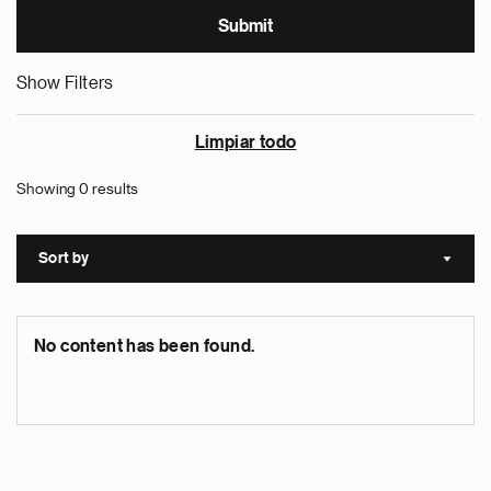
Show Filters
Limpiar todo
Showing 0 results
Sort by
Sort a
No content has been found.