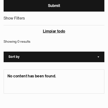
Show Filters
Limpiar todo
Showing 0 results
Sort by
Sort a
No content has been found.