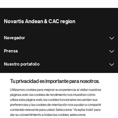
Novartis Andean & CAC region
Navegador
Prensa
Nuestro portafolio
Otras webs
Tu privacidad es importante para nosotros.
Utilizamos cookies para mejorar su experiencia al visitar nuestras
Footer Site Search
páginas web: las cookies de rendimiento nos muestran cómo
utiliza esta página web, las cookies funcionales recuerdan sus
preferencias y las cookies de orientación nos ayudan a compartir
contenido relevante para usted. Seleccione: "Aceptar todo" para
dar su consentimiento a todas las cookies, seleccione